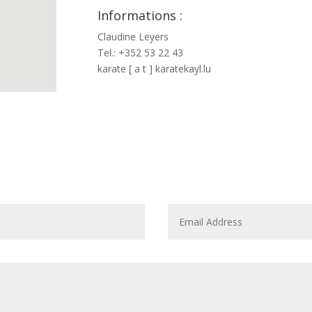
Informations :
Claudine Leyers
Tel.: +352 53 22 43
karate [ a t ] karatekayl.lu